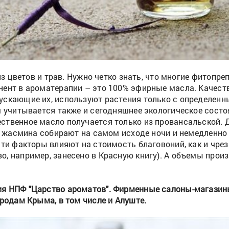
 из цветов и трав. Нужно четко знать, что многие фитоп
нент в ароматерапии – это 100% эфирные масла. Качест
скающие их, используют растения только с определенны
м учитывается также и сегодняшнее экологическое состо
ственное масло получается только из провансальской. 
ки жасмина собирают на самом исходе ночи и немедленно
Эти факторы влияют на стоимость благовоний, как и чр
, например, занесено в Красную книгу). А объемы прои
ия НПФ "Царство ароматов". Фирменные салоны-магазин
ородам Крыма, в том числе и Алуште.