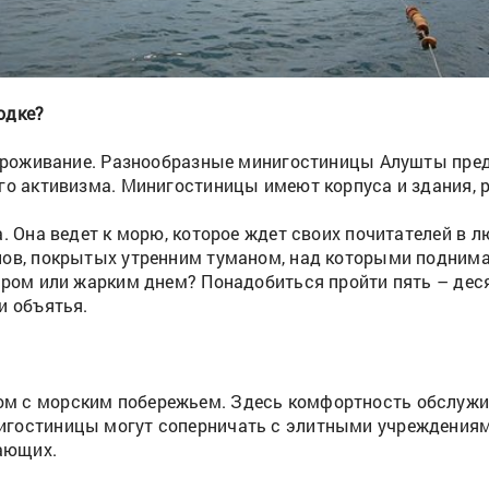
одке?
е проживание. Разнообразные минигостиницы Алушты пре
го активизма. Минигостиницы имеют корпуса и здания, 
. Она ведет к морю, которое ждет своих почитателей в 
ов, покрытых утренним туманом, над которыми поднимает
тром или жарким днем? Понадобиться пройти пять – деся
и объятья.
?
м с морским побережьем. Здесь комфортность обслужи
гостиницы могут соперничать с элитными учреждениями
хающих.